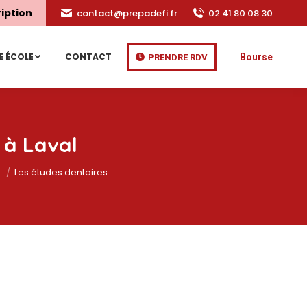
ription
contact@prepadefi.fr
02 41 80 08 30
E ÉCOLE
CONTACT
Bourse
PRENDRE RDV
 à Laval
s
Les études dentaires