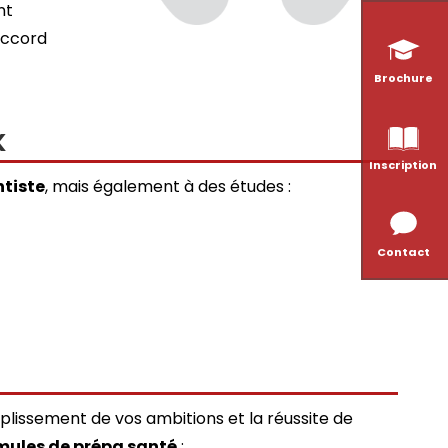
nt
accord
Brochure
K
Inscription
tiste
, mais également à des études :
Contact
issement de vos ambitions et la réussite de
mules de prépa santé
: