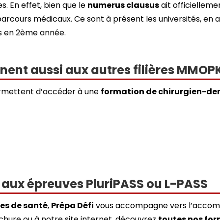
s. En effet, bien que le
numerus clausus
ait officielleme
parcours médicaux. Ce sont à présent les universités, en 
és en 2ème année.
nent aussi aux autres filières MMOP
mettent d’accéder à une
formation de chirurgien-den
r aux épreuves PluriPASS ou L-PASS
es de santé
,
Prépa Défi
vous accompagne vers l’accompl
chure ou à notre site internet, découvrez
toutes nos for