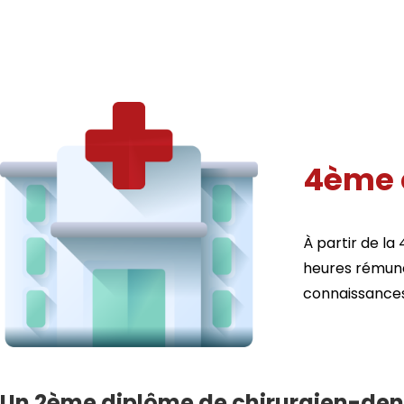
4ème e
À partir de la
heures rémuné
connaissances 
Un 2ème diplôme de chirurgien-den