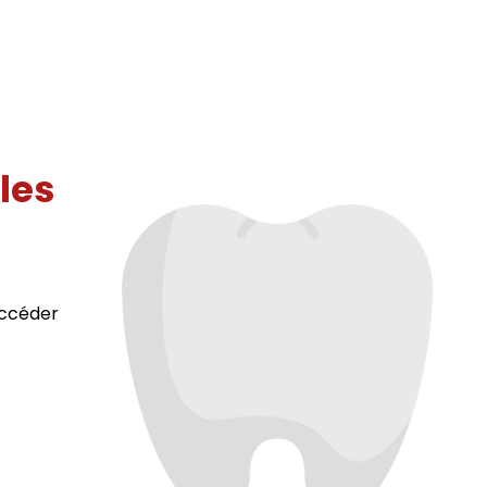
 les
accéder