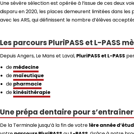
Une sévère sélection est opérée à l’issue de ces deux voie
disparu en 2020, les places demeurent limitées dans les 
avec les ARS, qui définissent le nombre d’élèves accept
Les parcours PluriPASS et L-PASS mè
Depuis Angers, Le Mans et Laval,
PluriPASS et L-PASS
per
de
médecine
de
maïeutique
de
pharmacie
de
kinésithérapie
Une prépa dentaire pour s’entraîne
De la Terminale jusqu’à la fin de votre
1ère année d’étud
votre
parcours PluriPASS
ou
L-PASS
. Grâce à notre bro