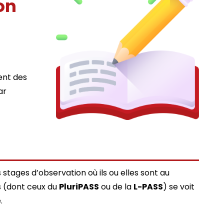
on
ent des
ar
stages d’observation où ils ou elles sont au
es (dont ceux du
PluriPASS
ou de la
L-PASS
) se voit
.