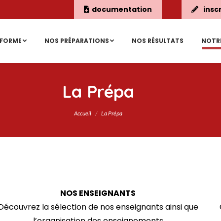
documentation
insc
ÉFORME
NOS PRÉPARATIONS
NOS RÉSULTATS
NOTR
La Prépa
Vous êtes ici :
Accueil
La Prépa
NOS ENSEIGNANTS
Découvrez la sélection de nos enseignants ainsi que
l’organisation des enseignements